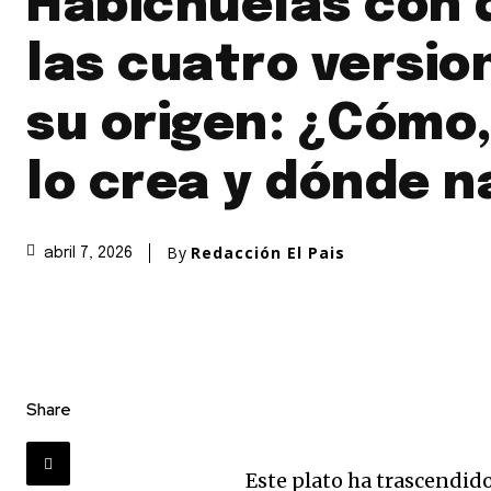
Habichuelas con 
las cuatro versio
su origen: ¿Cómo,
lo crea y dónde n
By
Redacción El Pais
abril 7, 2026
Share
Este plato ha trascendid