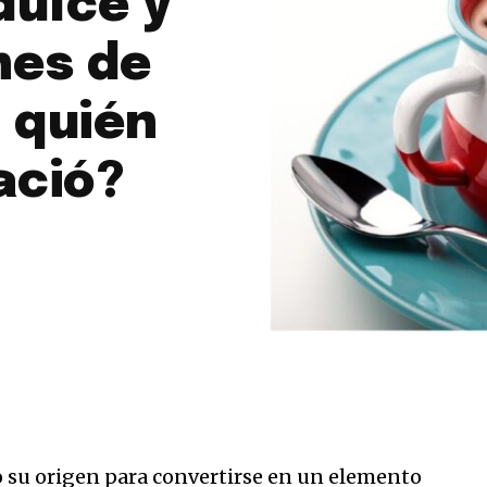
dulce y
nes de
 quién
ació?
o su origen para convertirse en un elemento