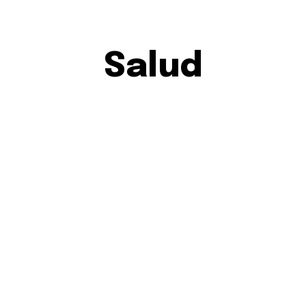
Salud
APERTURA DE SUCURSAL
ART
BLOG
CELEBRITY
CINE
COLOMBIA