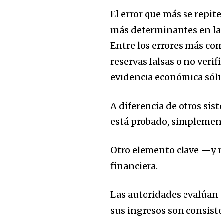
El error que más se repit
más determinantes en la
Entre los er
rores más co
r
eservas falsas o no verif
evidencia económica sól
A diferencia de otros si
está probado, simplement
Otro elemento clave —y 
financiera.
Las autoridades evalúan 
sus ingresos son consist