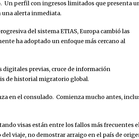
o
.
Un
perfil con ingresos limitados que presenta u
a una alerta inmediata.
rogresiva del sistema ETIAS,
Europa cambió las
inente ha adoptado un enfoque más cercano al
 digitales previas
, c
ruce de información
is de historial migratorio global
.
nza en el consulado.
Comienza mucho antes, inclu
stando visas
están entre los
fallos
más frecuentes
e
 del viaje
, n
o demostrar arraigo en el país de orig