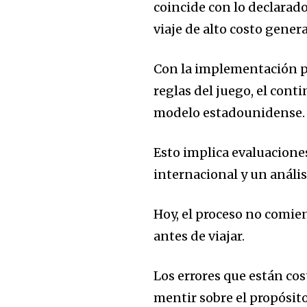
coincide con lo declarad
viaje de alto costo gener
Con la implementación p
reglas del juego
,
el cont
modelo estadounidense.
Esto implica e
valuaciones
internacional
y un a
nális
Hoy, el proceso no comie
antes de viajar.
Los errores que están co
m
entir sobre el propósito