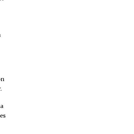
a
on
.
na
 es