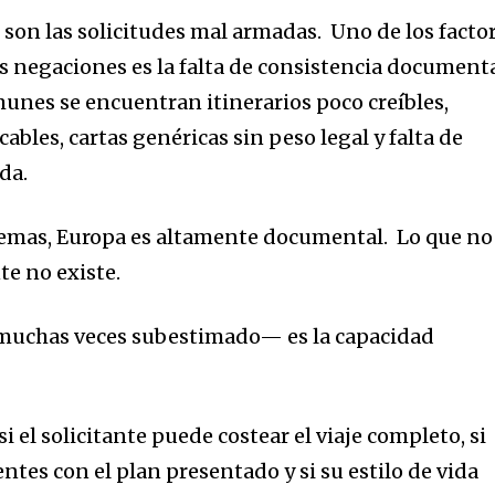
e son las
solicitudes mal armadas
.
Uno de los facto
s negaciones es la
falta de consistencia document
munes se encuentran i
tinerarios poco creíbles
,
icables
, c
artas genéricas sin peso legal
y f
alta de
ida
.
stemas, Europa es altamente documental.
Lo que no
e no existe.
muchas veces subestimado— es la capacidad
s
i el solicitante puede costear el viaje completo
, s
i
entes con el plan presentado
y s
i su estilo de vida