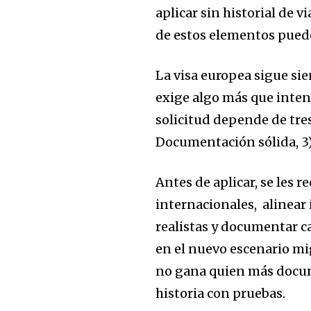
a
plicar sin historial de vi
de estos elementos puede
La visa europea sigue si
exige algo más que inte
solicitud depend
e de tre
Documentación sólida
, 
Antes de aplicar,
se les r
internacionales
, a
linear 
realistas
y d
ocumentar ca
en el nuevo escenario mi
no gana quien más docu
historia con pruebas.