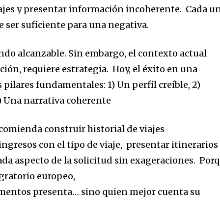
ajes
y p
resentar información incoherente
.
Cada u
 ser suficiente para una negativa.
endo alcanzable.
Sin embargo, el contexto actu
al
nción,
requiere estrategia.
Hoy, el éxito en una
s pilares fundamentales: 1) U
n perfil creíble
, 2)
3)
Una narrativa coherente
ecomienda c
onstruir historial de viajes
ingresos con el tipo de viaje
, p
resentar itinerarios
da aspecto de la solicitud sin exageraciones
.
Por
gratorio europeo,
mentos presenta… sino quien mejor cuenta su