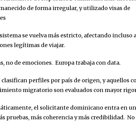
manecido de forma irregular
, y
u
tilizado visas
de
les
sistema se vuelva más estricto, afectando incluso 
ones legítimas de viajar.
as, no de emociones
. E
uropa trabaja con data.
clasifican perfiles por país de origen, y aquellos c
imiento migratorio son evaluados con mayor rigor
máticamente, el solicitante dominicano entr
a en u
ás pruebas
, m
ás coherencia
y m
ás credibilidad
.
No
.