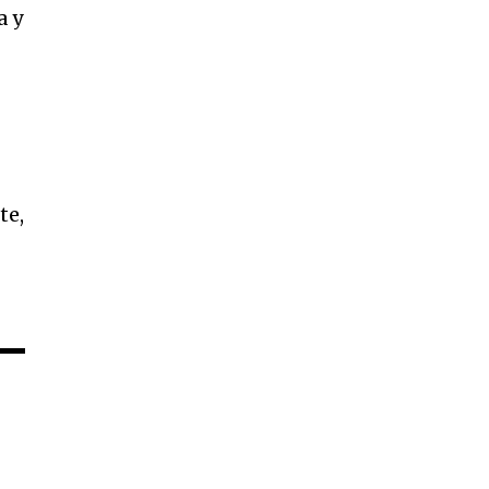
a y
te,
s