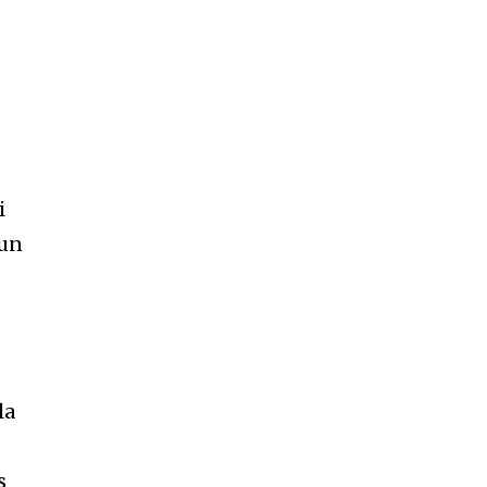
i
 un
la
s