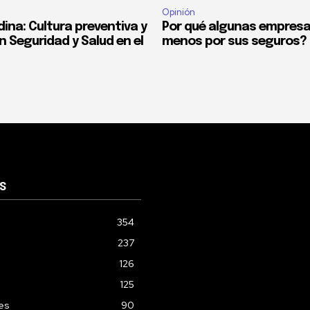
Opinión
ina: Cultura preventiva y
Por qué algunas empres
n Seguridad y Salud en el
menos por sus seguros?
S
354
237
126
125
les
90