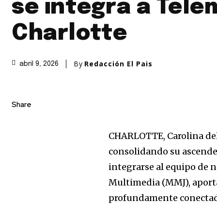
se integra a Tel
Charlotte
By
Redacción El Pais
abril 9, 2026
Share
CHARLOTTE, Carolina del
consolidando su ascende
integrarse al equipo de 
Multimedia (MMJ), aporta
profundamente conectad