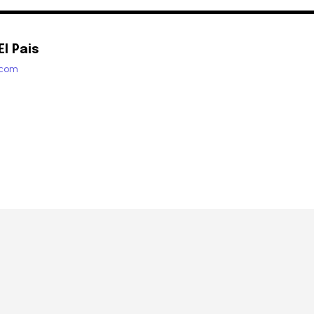
l Pais
.com