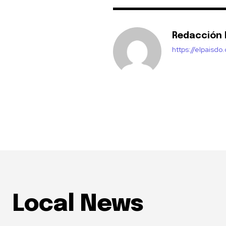
Redacción E
https://elpaisdo
Local News