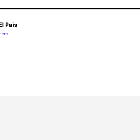
l Pais
.com