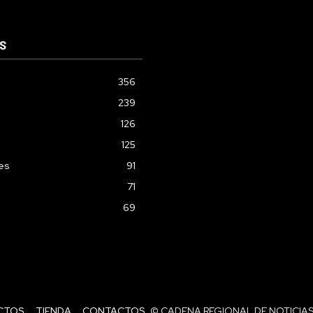
S
356
239
126
125
les
91
71
69
CTOS
TIENDA
CONTACTOS
© CADENA REGIONAL DE NOTICIAS 