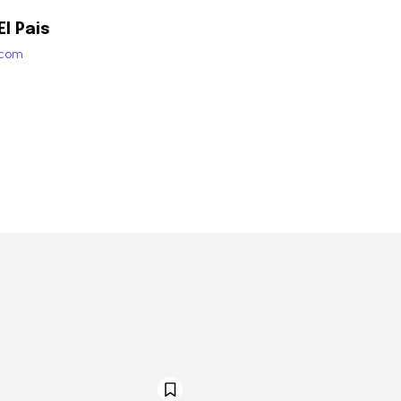
l Pais
.com