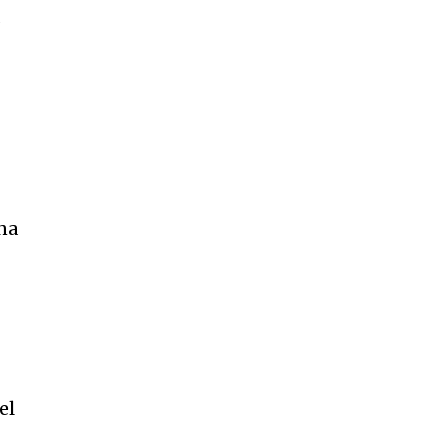
a
na
el