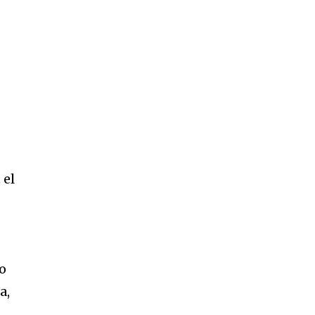
 el
co
a,