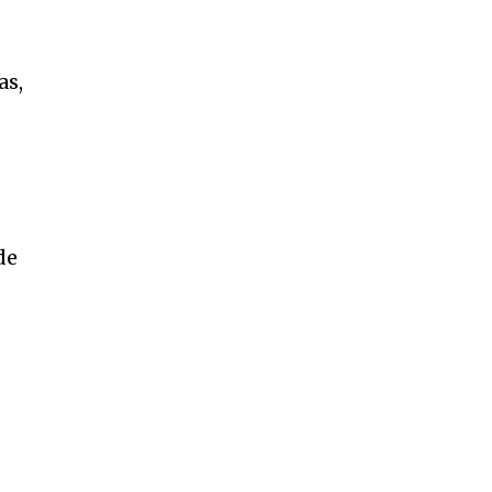
as,
r
de