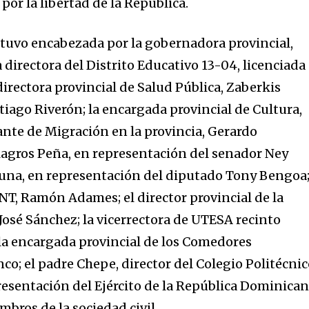
or la libertad de la República.
estuvo encabezada por la gobernadora provincial,
a directora del Distrito Educativo 13-04, licenciada
irectora provincial de Salud Pública, Zaberkis
tiago Riverón; la encargada provincial de Cultura,
nte de Migración en la provincia, Gerardo
agros Peña, en representación del senador Ney
una, en representación del diputado Tony Bengoa;
, Ramón Adames; el director provincial de la
 José Sánchez; la vicerrectora de UTESA recinto
la encargada provincial de los Comedores
co; el padre Chepe, director del Colegio Politécni
resentación del Ejército de la República Dominican
bros de la sociedad civil.