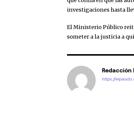
que confía en que las au
investigaciones hasta lle
El Ministerio Público re
someter a la justicia a q
Redacción E
https://elpaisdo