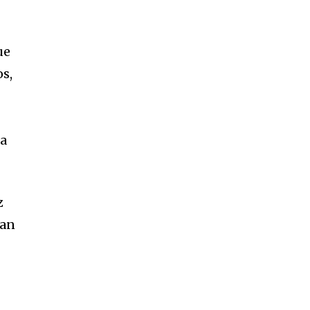
ue
s,
na
z
tan