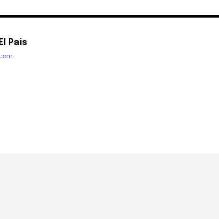
l Pais
.com