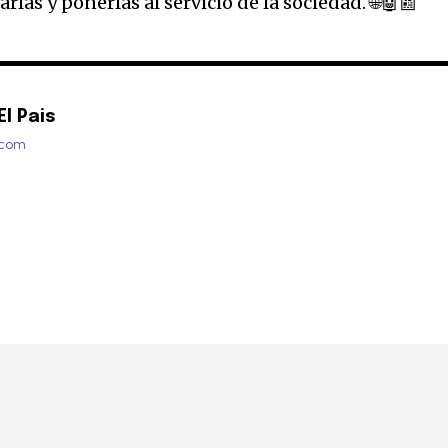
las y ponerlas al servicio de la sociedad. 🌐🤖📰
l Pais
.com