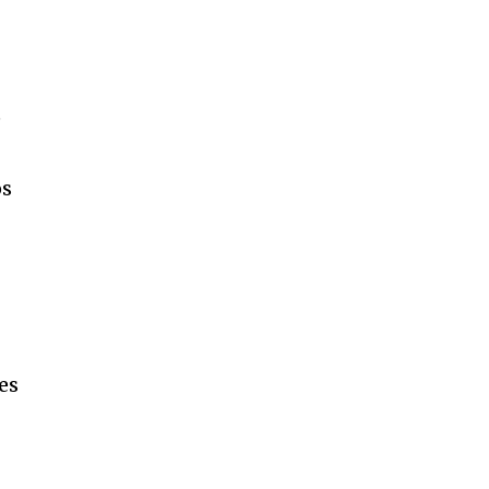
e
os
es