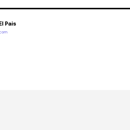
l Pais
.com