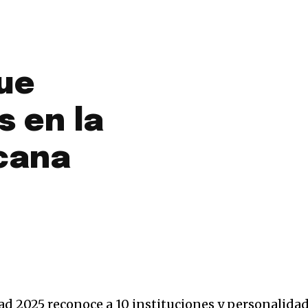
ue
s en la
cana
dad 2025 reconoce a 10 instituciones y personalida