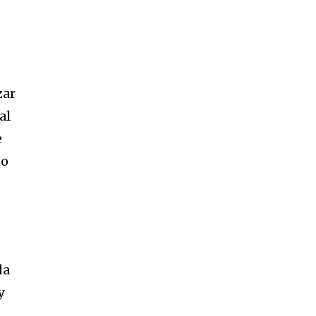
zar
al
e
do
da
y