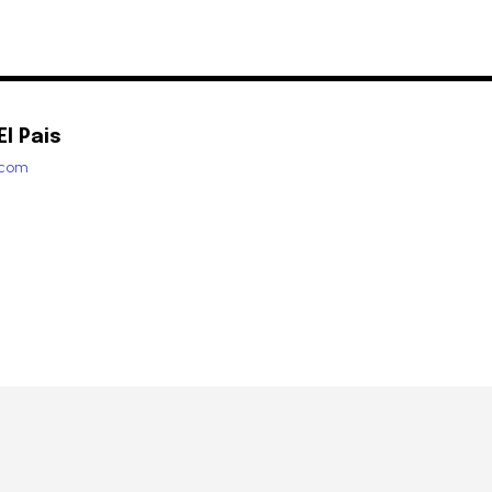
l Pais
.com