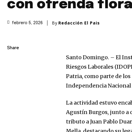
con ofrenda flora
By
Redacción El Pais
febrero 5, 2026
Share
Santo Domingo. – El Ins
Riesgos Laborales (IDOPPR
Patria, como parte de los
Independencia Nacional
La actividad estuvo enca
Agustín Burgos, junto a 
tributo a Juan Pablo Dua
Mella, destacando su le