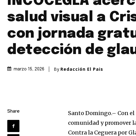
INCOCEGLA acerc
salud visual a Cri
con jornada gratu
detección de gl
By
Redacción El Pais
marzo 15, 2026
Share
Santo Domingo.– Con el ob
comunidad y promover la
Contra la Ceguera por G