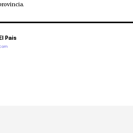
provincia.
l Pais
.com