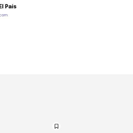
l Pais
.com