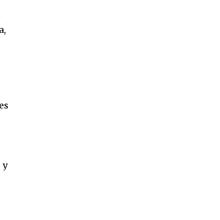
n
a,
es
 y