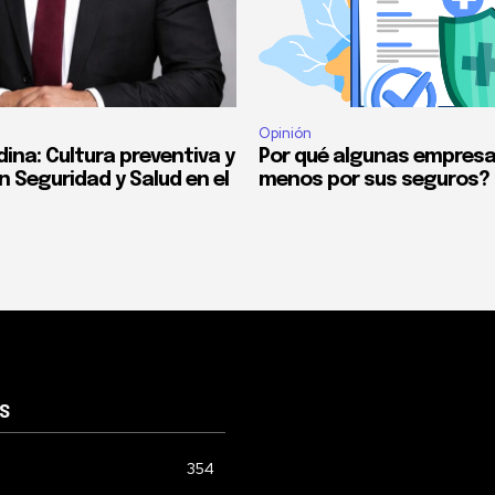
Opinión
ina: Cultura preventiva y
Por qué algunas empres
n Seguridad y Salud en el
menos por sus seguros?
S
354