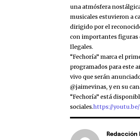
una atmósfera nostálgica 
musicales estuvieron a ca
dirigido por el reconoci
con importantes figuras
Ilegales.
“Fechoría” marca el prim
programados para este a
vivo que serán anunciado
@jaimevinas, y en su cana
“Fechoría” está disponib
sociales.
https://youtu.b
Redacción E