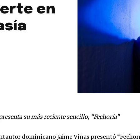
ierte en
asía
resenta su más reciente sencillo, “Fechoría”
autor dominicano Jaime Viñas presentó “Fechorí