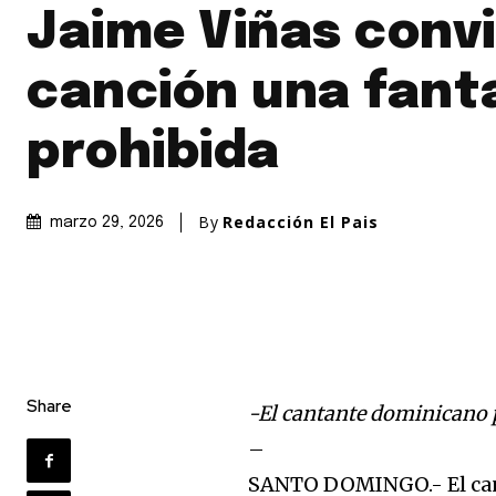
Jaime Viñas conv
canción una fant
prohibida
By
Redacción El Pais
marzo 29, 2026
Share
-El cantante dominicano p
– ⁠
SANTO DOMINGO.- El cant