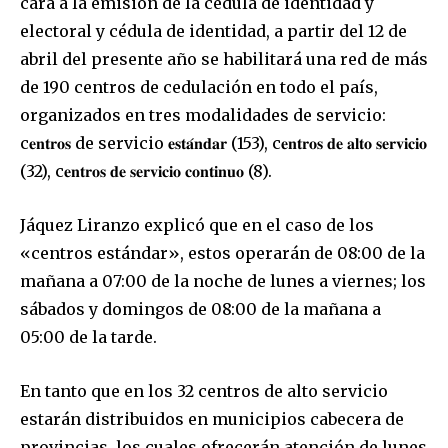
cara a la emisión de la cédula de identidad y
electoral y cédula de identidad, a partir del 12 de
abril del presente año se habilitará una red de más
de 190 centros de cedulación en todo el país,
organizados en tres modalidades de servicio:
c𝐞𝐧𝐭𝐫𝐨𝐬 de servicio 𝐞𝐬𝐭𝐚́𝐧𝐝𝐚𝐫 (153), c𝐞𝐧𝐭𝐫𝐨𝐬 𝐝𝐞 𝐚𝐥𝐭𝐨 𝐬𝐞𝐫𝐯𝐢𝐜𝐢𝐨
(32), c𝐞𝐧𝐭𝐫𝐨𝐬 𝐝𝐞 𝐬𝐞𝐫𝐯𝐢𝐜𝐢𝐨 𝐜𝐨𝐧𝐭𝐢𝐧𝐮𝐨 (8).
Jáquez Liranzo explicó que en el caso de los
«centros estándar», estos operarán de 08:00 de la
mañana a 07:00 de la noche de lunes a viernes; los
sábados y domingos de 08:00 de la mañana a
05:00 de la tarde.
En tanto que en los 32 centros de alto servicio
estarán distribuidos en municipios cabecera de
provincias, los cuales ofrecerán atención de lunes