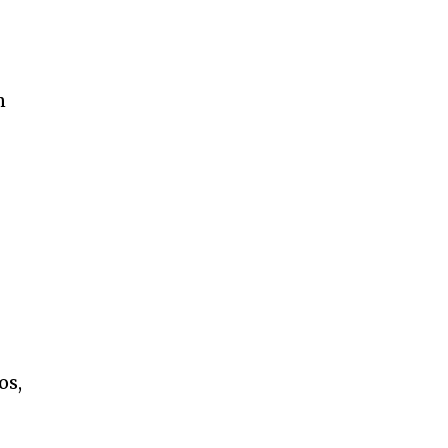
n
os,