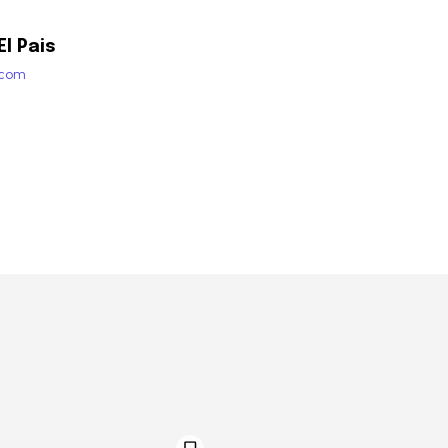
l Pais
.com