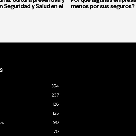
ina: Cultura preventiva y
Por qué algunas empres
n Seguridad y Salud en el
menos por sus seguros?
S
354
237
126
125
les
90
70