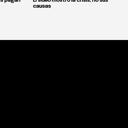
as pagan
El video mostró la crisis, no sus
causas