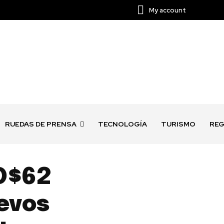
My account
RUEDAS DE PRENSA
TECNOLOGÍA
TURISMO
REG
D$62
evos