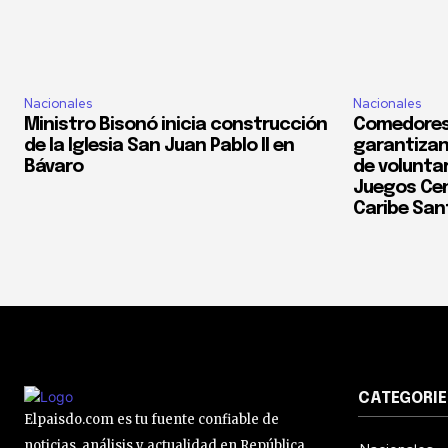
Nacionales
Nacionales
Ministro Bisonó inicia construcción
Comedores
de la Iglesia San Juan Pablo II en
garantizan
Bávaro
de voluntar
Juegos Cen
Caribe San
CATEGORIE
Elpaisdo.com es tu fuente confiable de
noticias, análisis y actualidad en República