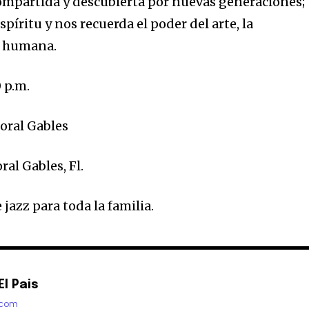
ompartida y descubierta por nuevas generaciones;
píritu y nos recuerda el poder del arte, la
n humana.
0 p.m.
Coral Gables
al Gables, Fl.
jazz para toda la familia.
l Pais
.com