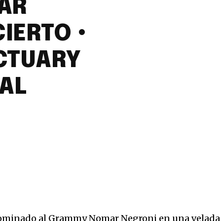
AR
IERTO •
NCTUARY
RAL
nominado al Grammy Nomar Negroni en una velada