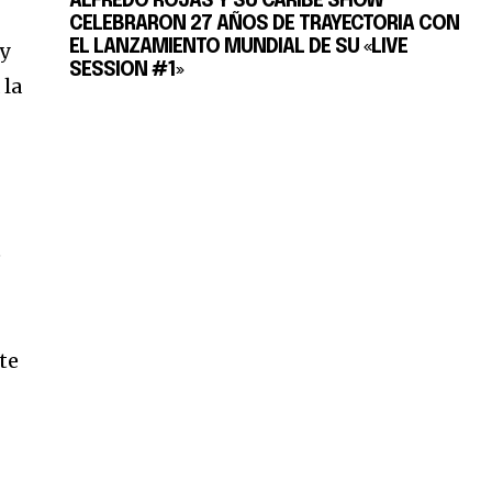
ALFREDO ROJAS Y SU CARIBE SHOW
CELEBRARON 27 AÑOS DE TRAYECTORIA CON
EL LANZAMIENTO MUNDIAL DE SU «LIVE
 y
SESSION #1»
 la
e
nte