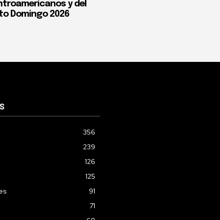
troamericanos y del
to Domingo 2026
S
356
239
126
125
les
91
71