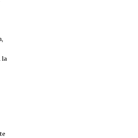
e
h,
 la
te