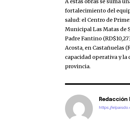
A estas obras se suma un
fortalecimiento del equ
salud: el Centro de Prime
Municipal Las Matas de S
Padre Fantino (RD$10,273,
Acosta, en Castañuelas (R
capacidad operativa y la c
provincia.
Redacción E
https://elpaisdo