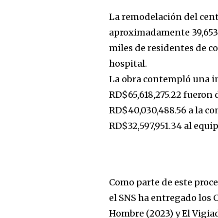
La remodelación del cent
aproximadamente 39,653 
miles de residentes de c
hospital.
La obra contempló una in
RD$65,618,275.22 fueron 
RD$40,030,488.56 a la co
RD$32,597,951.34 al equi
Como parte de este proce
el SNS ha entregado los 
Hombre (2023) y El Vigiad