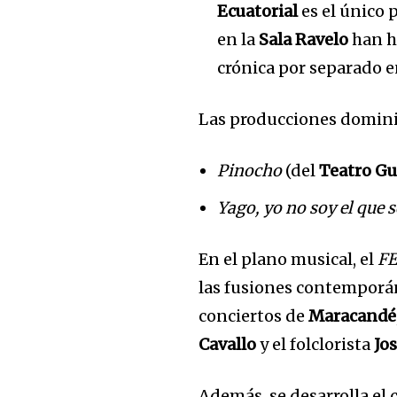
Ecuatorial
es el único 
en la
Sala Ravelo
han h
crónica por separado e
Las producciones domini
Pinocho
(del
Teatro Gu
Yago, yo no soy el que 
En el plano musical, el
F
las fusiones contemporán
conciertos de
Maracandé
Cavallo
y el folclorista
Jo
Además, se desarrolla el 