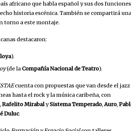
país africano que habla español y sus dos funcione
echo historia escénica. También se compartirá un
n torno a este montaje.
canas destacaron:
loya
).
soy
(de la
Compañía Nacional de Teatro
).
ESTAE
cuenta con propuestas que van desde el jazz
eas hasta el rock y la música caribeña, con
,
Rafelito Mirabal
y
Sistema Temperado
,
Auro
,
Pabl
sé Duluc
.
ciclo
Formación y Espacio Social
con talleres