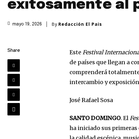
exitosamente al 
By
Redacción El Pais
mayo 19, 2026
Share
Este
Festival Internaciona
de países que llegan a co
comprenderá totalmente 
intercambio y exposición
José Rafael Sosa
SANTO DOMINGO
.
El
Fes
ha iniciado sus primeras 
la calidad escénica, musi