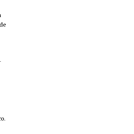
n
 de
—
ro.