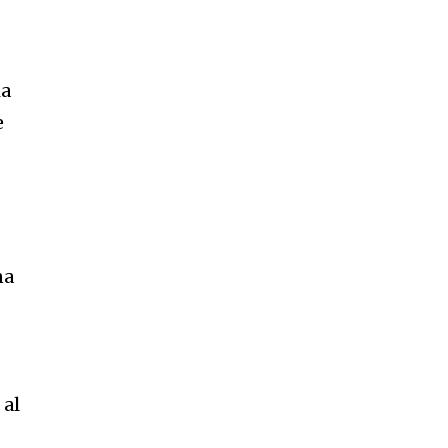
ia
e
na
 al