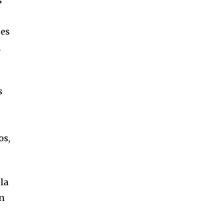
s
nes
n
s
os,
la
en