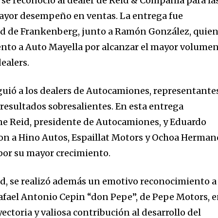
 se reconoció al dealer de Reid & Compañía para la
ayor desempeño en ventas. La entrega fue
id de Frankenberg, junto a Ramón González, quie
ento a Auto Mayella por alcanzar el mayor volume
dealers.
nguió a los dealers de Autocamiones, representante
 resultados sobresalientes. En esta entrega
ne Reid, presidente de Autocamiones, y Eduardo
ron a Hino Autos, Espaillat Motors y Ochoa Herman
por su mayor crecimiento.
dad, se realizó además un emotivo reconocimiento a 
Rafael Antonio Cepin “don Pepe”, de Pepe Motors, 
ectoria y valiosa contribución al desarrollo del