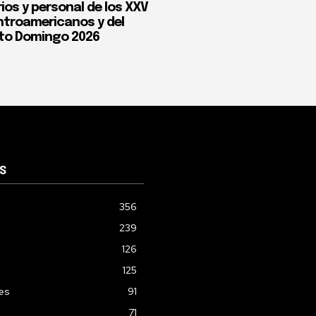
ios y personal de los XXV
troamericanos y del
to Domingo 2026
S
356
239
126
125
les
91
71