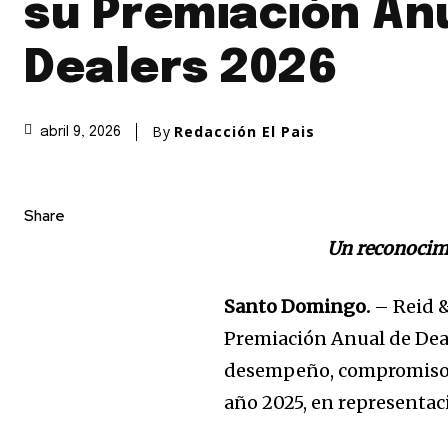
su Premiación An
Dealers 2026
By
Redacción El Pais
abril 9, 2026
Share
Un reconocimi
Santo Domingo.
– Reid 
Premiación Anual de Deal
desempeño, compromiso y
año 2025, en representaci