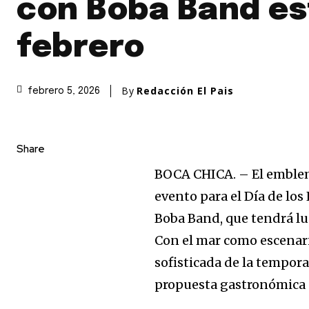
con Boba Band es
febrero
By
Redacción El Pais
febrero 5, 2026
Share
BOCA CHICA.
– El emble
evento para el Día de lo
Boba Band
, que tendrá l
Con el mar como escenario
sofisticada de la tempor
propuesta gastronómica 