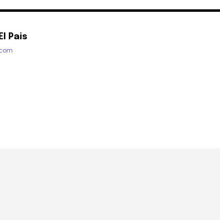
l Pais
.com