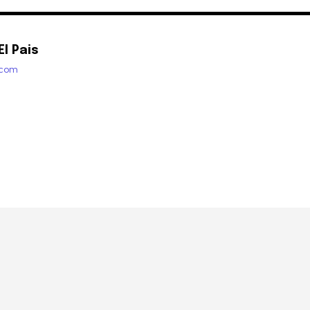
l Pais
.com