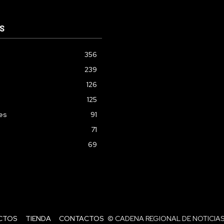
S
356
239
126
125
les
91
71
69
CTOS
TIENDA
CONTACTOS
© CADENA REGIONAL DE NOTICIAS 