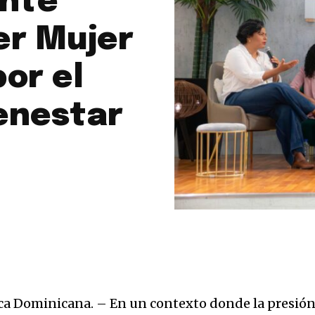
ente
er Mujer
or el
enestar
a Dominicana. – En un contexto donde la presió