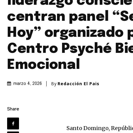
liderazgo consci
centran panel “S
Hoy” organizado p
Centro Psyché Bi
Emocional
By
Redacción El Pais
marzo 4, 2026
Share
Santo Domingo, Repúblic