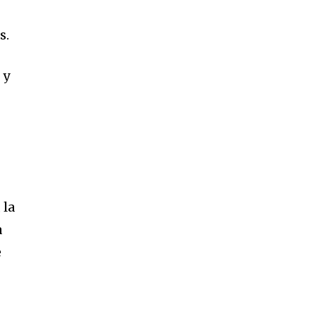
s.
 y
 la
a
e