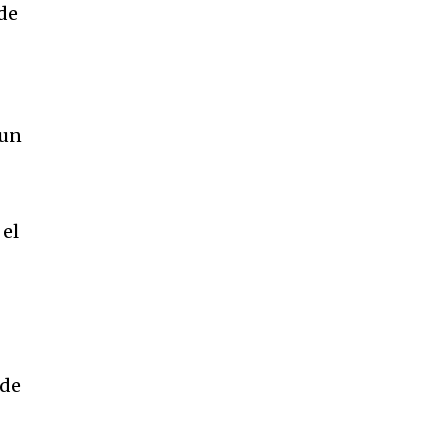
de
 un
 el
 de