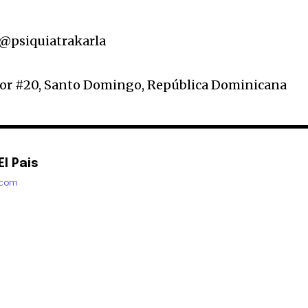
 @psiquiatrakarla
nor #20, Santo Domingo, República Dominicana
l Pais
.com