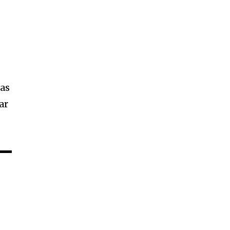
o
mas
ar