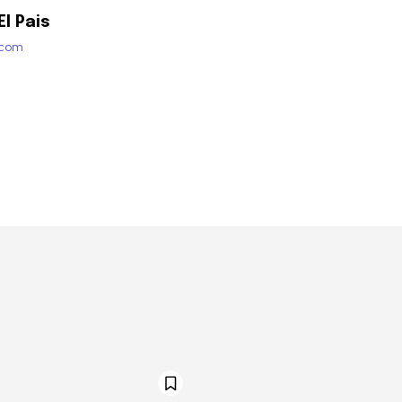
l Pais
.com