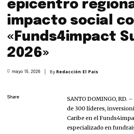
epicentro regiona
impacto social co
«Funds4impact S
2026»
By
Redacción El Pais
mayo 15, 2026
Share
SANTO DOMINGO, RD. – La
de 300 líderes, inversion
Caribe en el Funds4impa
especializado en fundraisi