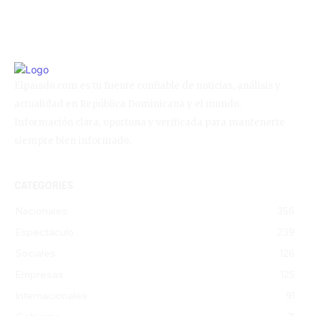
Elpaisdo.com es tu fuente confiable de noticias, análisis y
actualidad en República Dominicana y el mundo.
Información clara, oportuna y verificada para mantenerte
siempre bien informado.
CATEGORIES
Nacionales
356
Espectáculo
239
Sociales
126
Empresas
125
Internacionales
91