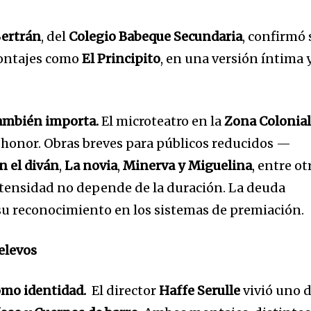
Bertrán
, del
Colegio Babeque Secundaria
, confirmó 
montajes como
El Principito
, en una versión íntima 
también importa.
El microteatro en la
Zona Colonia
honor. Obras breves para públicos reducidos —
n el diván
,
La novia
,
Minerva y Miguelina
, entre ot
tensidad no depende de la duración. La deuda
su reconocimiento en los sistemas de premiación.
relevos
como identidad.
El director
Haffe Serulle
vivió uno 