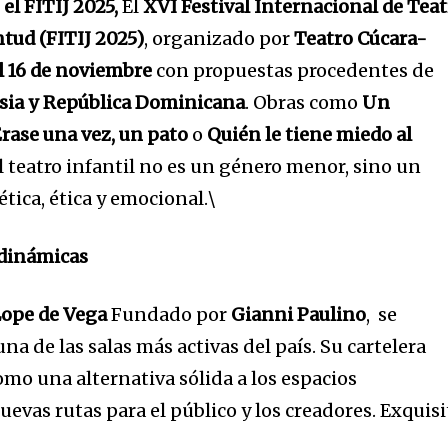
 el FITIJ 2025,
El
XVI Festival Internacional de Tea
ntud (FITIJ 2025)
, organizado por
Teatro Cúcara-
l 16 de noviembre
con propuestas procedentes de
usia y República Dominicana
. Obras como
Un
rase una vez, un pato
o
Quién le tiene miedo al
 teatro infantil no es un género menor, sino un
tica, ética y emocional.\
 dinámicas
Lope de Vega
Fundado por
Gianni Paulino
,
se
a de las salas más activas del país. Su cartelera
mo una alternativa sólida a los espacios
uevas rutas para el público y los creadores. Exquisi