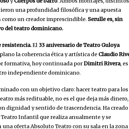
foso
y
Cuerpos de barro
. Ambos montajes, distinto
ieron una profundidad filosófica y una apuesta
n como un creador imprescindible.
Serulle es, sin
vo del teatro dominicano.
 resistencia.
El
33 aniversario de Teatro Guloya
plano la coherencia ética y artística de
Claudio Riv
bor formativa, hoy continuada por
Dimitri Rivera
, es
eatro independiente dominicano.
minado con un objetivo claro: hacer teatro para los
teatro más redituable, no es el que deja más dinero,
 con dignidad y sentido de trascendencia. Ha creado 
 Teatro Infantil que realiza anualmente y se
 una oferta Absoluto Teatro con su sala en la zona