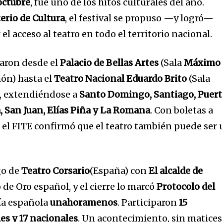
 octubre
, fue uno de los hitos culturales del año.
erio de Cultura
, el festival se propuso —y logró—
el acceso al teatro en todo el territorio nacional.
garon desde el
Palacio de Bellas Artes
(Sala
Máximo
ión) hasta el
Teatro Nacional Eduardo Brito
(Sala
), extendiéndose a
Santo Domingo, Santiago, Puer
a, San Juan, Elías Piña y La Romana
. Con boletas a
 el FITE confirmó que el teatro también puede ser
go de
Teatro Corsario
(España) con
El alcalde de
lo de Oro español, y el cierre lo marcó
Protocolo del
ía española
unahoramenos
. Participaron
15
s y 17 nacionales
. Un acontecimiento, sin matices