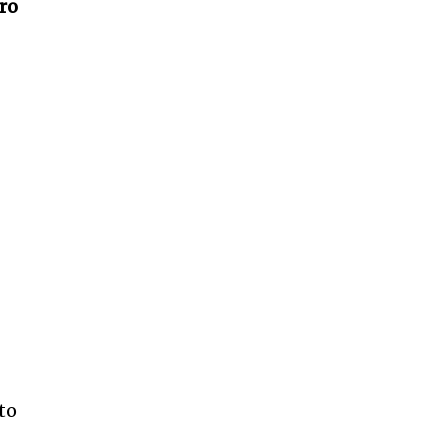
tro
to