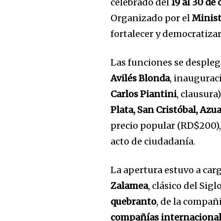
celebrado del
19 al 30 de
Organizado por el
Minist
fortalecer y democratizar 
Las funciones se desple
Avilés Blonda
, inaugurac
Carlos Piantini
, clausura
Plata, San Cristóbal, Azu
precio popular (RD$200),
acto de ciudadanía.
La apertura estuvo a car
Zalamea
, clásico del Sig
quebranto
, de la compañ
compañías internacionale