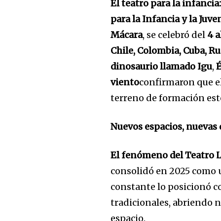
El teatro para la infancia:
para la Infancia y la Juve
Mácara
, se celebró del
4 a
Chile, Colombia, Cuba, R
dinosaurio llamado Igu
,
É
viento
confirmaron que el
terreno de formación esté
Nuevos espacios, nuevas
El fenómeno del Teatro 
consolidó en 2025 como un
constante lo posicionó co
tradicionales, abriendo n
espacio.