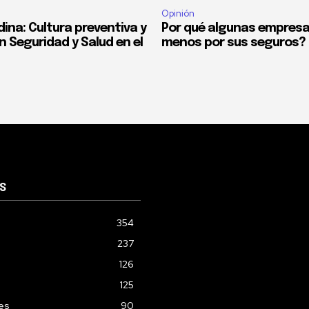
Opinión
ina: Cultura preventiva y
Por qué algunas empres
n Seguridad y Salud en el
menos por sus seguros?
S
354
237
126
125
les
90