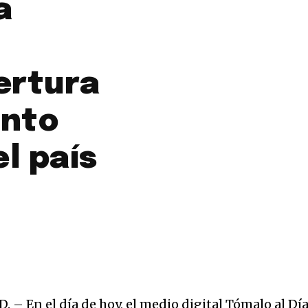
a
ertura
anto
l país
 – En el día de hoy, el medio digital Tómalo al Dí