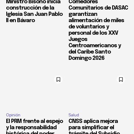
Ministro Bisonó inicia
Comedores
construcción de la
Comunitarios de DASAC
Iglesia San Juan Pablo
garantizan
II en Bávaro
alimentación de miles
de voluntarios y
personal de los XXV
Juegos
Centroamericanos y
del Caribe Santo
Domingo 2026
Opinión
Salud
El PRM frente al espejo
CNSS aplica mejora
y la responsabilidad
para simplificar el
histórica del poder
trámite del Subsidio