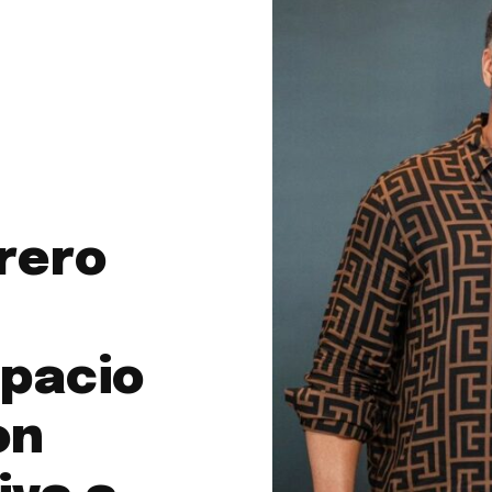
rero
pacio
on