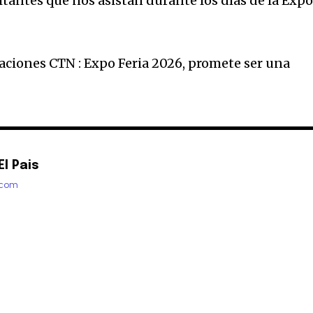
itantes que nos asistan durante los días de la Exp
aciones CTN : Expo Feria 2026, promete ser una
l Pais
.com