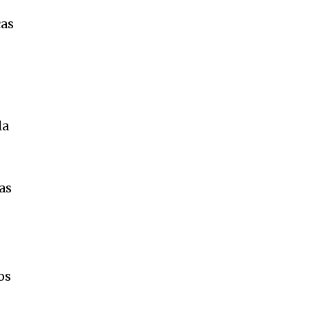
cas
la
as
os