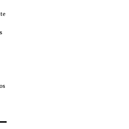
ste
s
os