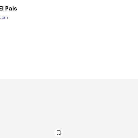
l Pais
.com