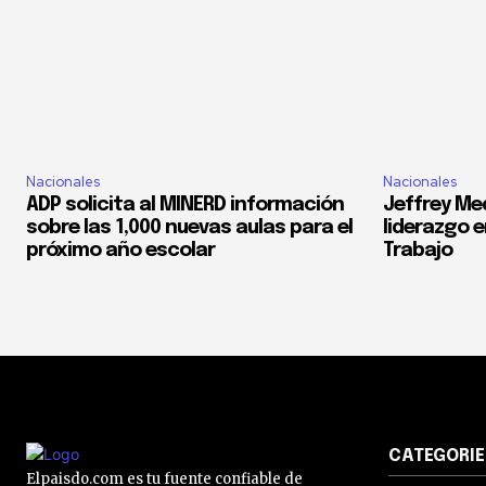
Nacionales
Nacionales
ADP solicita al MINERD información
Jeffrey Med
sobre las 1,000 nuevas aulas para el
liderazgo e
próximo año escolar
Trabajo
CATEGORIE
Elpaisdo.com es tu fuente confiable de