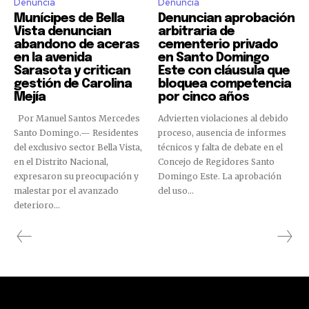
Denuncia
Denuncia
Munícipes de Bella
Denuncian aprobación
Vista denuncian
arbitraria de
abandono de aceras
cementerio privado
en la avenida
en Santo Domingo
Sarasota y critican
Este con cláusula que
gestión de Carolina
bloquea competencia
Mejía
por cinco años
Por Manuel Santos Mercedes
Advierten violaciones al debido
Santo Domingo.— Residentes
proceso, ausencia de informes
del exclusivo sector Bella Vista,
técnicos y falta de debate en el
en el Distrito Nacional,
Concejo de Regidores Santo
expresaron su preocupación y
Domingo Este. La aprobación
malestar por el avanzado
del uso...
deterioro...