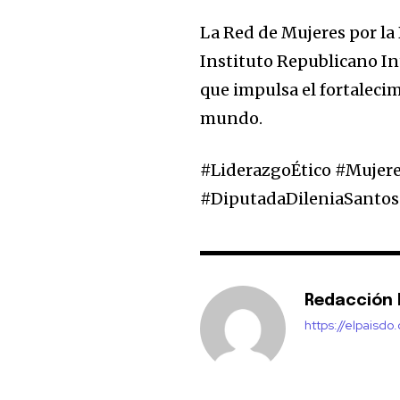
La Red de Mujeres por la
Instituto Republicano I
que impulsa el fortaleci
mundo.
#LiderazgoÉtico #Mujer
#DiputadaDileniaSantos
Redacción E
https://elpaisdo