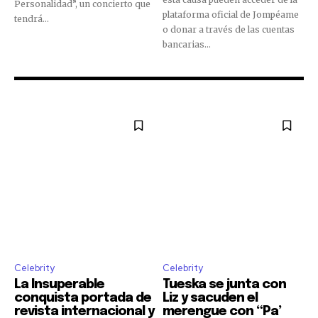
Personalidad”, un concierto que
plataforma oficial de Jompéame
tendrá...
o donar a través de las cuentas
bancarias...
Celebrity
Celebrity
La Insuperable
Tueska se junta con
conquista portada de
Liz y sacuden el
revista internacional y
merengue con “Pa’