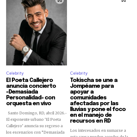
Celebrity
Celebrity
El Poeta Callejero
Tokischa se une a
anuncia concierto
Jompéame para
«Demasiada
apoyar a
Personalidad» con
comunidades
orquesta en vivo
afectadas por las
lluvias y pone el foco
Santo Domingo, RD, abril 2026.-
en el manejo de
El exponente urbano ‘El Poeta
recursos en RD
Callejero’ anuncia su regreso a
Los interesados en sumarse a
los escenarios con “Demasiada
esta causa pueden acceder de la