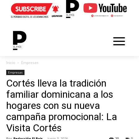
Inicio
Empresas
Empresas
Cortés lleva la tradición
familiar dominicana a los
hogares con su nueva
campaña promocional: La
Visita Cortés
Por
Redacción El Pais
-
junio 3, 2026
20
0